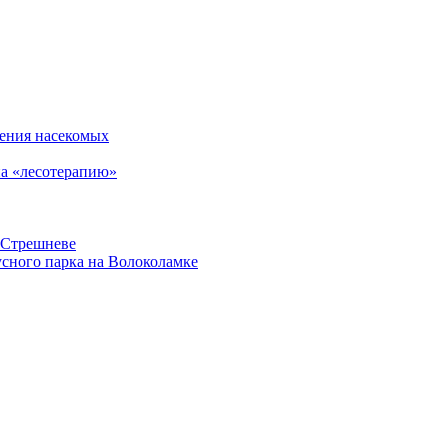
чения насекомых
на «лесотерапию»
-Стрешневе
усного парка на Волоколамке