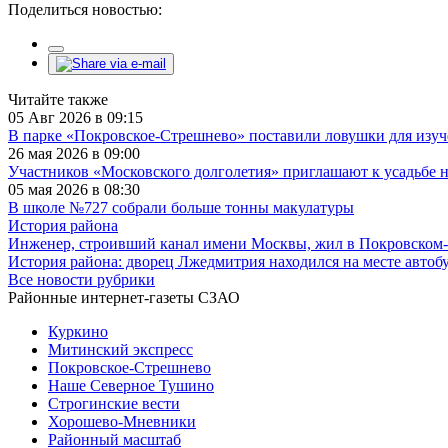
Поделиться новостью:
Читайте также
05 Авг 2026 в 09:15
В парке «Покровское-Стрешнево» поставили ловушки для изу
26 мая 2026 в 09:00
Участников «Московского долголетия» приглашают к усадьбе 
05 мая 2026 в 08:30
В школе №727 собрали больше тонны макулатуры
История района
Инженер, строивший канал имени Москвы, жил в Покровском
История района: дворец Лжедмитрия находился на месте автоб
Все новости рубрики
Районные интернет-газеты СЗАО
Куркино
Митинский экспресс
Покровское-Стрешнево
Наше Северное Тушино
Строгинские вести
Хорошево-Мневники
Районный масштаб