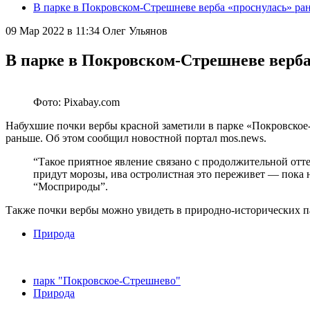
В парке в Покровском-Стрешневе верба «проснулась» ра
09 Мар 2022 в 11:34
Олег Ульянов
В парке в Покровском-Стрешневе верба
Фото: Pixabay.com
Набухшие почки вербы красной заметили в парке «Покровское-С
раньше. Об этом сообщил новостной портал mos.news.
“Такое приятное явление связано с продолжительной отте
придут морозы, ива остролистная это переживет — пока 
“Мосприроды”.
Также почки вербы можно увидеть в природно-исторических 
Природа
парк "Покровское-Стрешнево"
Природа