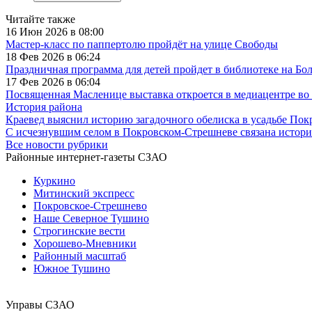
Читайте также
16 Июн 2026 в 08:00
Мастер-класс по паппертолю пройдёт на улице Свободы
18 Фев 2026 в 06:24
Праздничная программа для детей пройдет в библиотеке на Б
17 Фев 2026 в 06:04
Посвященная Масленице выставка откроется в медиацентре во
История района
Краевед выяснил историю загадочного обелиска в усадьбе По
С исчезнувшим селом в Покровском-Стрешневе связана истори
Все новости рубрики
Районные интернет-газеты СЗАО
Куркино
Митинский экспресс
Покровское-Стрешнево
Наше Северное Тушино
Строгинские вести
Хорошево-Мневники
Районный масштаб
Южное Тушино
Управы СЗАО