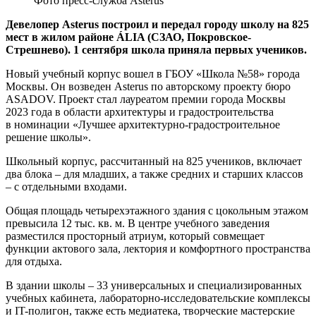
Фото пресс-служба Asterus
Девелопер Asterus построил и передал городу школу на 825
мест в жилом районе ÁLIA (СЗАО, Покровское-
Стрешнево). 1 сентября школа приняла первых учеников.
Новый учебный корпус вошел в ГБОУ «Школа №58» города
Москвы. Он возведен Asterus по авторскому проекту бюро
ASADOV. Проект стал лауреатом премии города Москвы
2023 года в области архитектуры и градостроительства
в номинации «Лучшее архитектурно-градостроительное
решение школы».
Школьный корпус, рассчитанный на 825 учеников, включает
два блока – для младших, а также средних и старших классов
– с отдельными входами.
Общая площадь четырехэтажного здания с цокольным этажом
превысила 12 тыс. кв. м. В центре учебного заведения
разместился просторный атриум, который совмещает
функции актового зала, лектория и комфортного пространства
для отдыха.
В здании школы – 33 универсальных и специализированных
учебных кабинета, лабораторно-исследовательские комплексы
и IT-полигон, также есть медиатека, творческие мастерские