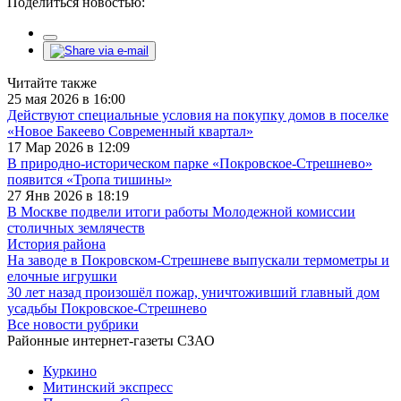
Поделиться новостью:
Читайте также
25 мая 2026 в 16:00
Действуют специальные условия на покупку домов в поселке
«Новое Бакеево Современный квартал»
17 Мар 2026 в 12:09
В природно-историческом парке «Покровское-Стрешнево»
появится «Тропа тишины»
27 Янв 2026 в 18:19
В Москве подвели итоги работы Молодежной комиссии
столичных землячеств
История района
На заводе в Покровском-Стрешневе выпускали термометры и
елочные игрушки
30 лет назад произошёл пожар, уничтоживший главный дом
усадьбы Покровское-Стрешнево
Все новости рубрики
Районные интернет-газеты СЗАО
Куркино
Митинский экспресс