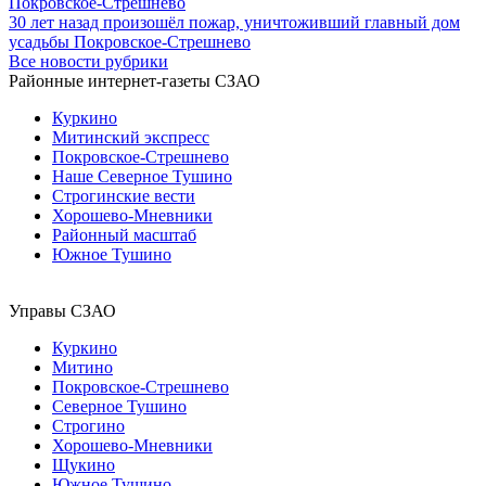
Покровское-Стрешнево
30 лет назад произошёл пожар, уничтоживший главный дом
усадьбы Покровское-Стрешнево
Все новости рубрики
Районные интернет-газеты СЗАО
Куркино
Митинский экспресс
Покровское-Стрешнево
Наше Северное Тушино
Строгинские вести
Хорошево-Мневники
Районный масштаб
Южное Тушино
Управы СЗАО
Куркино
Митино
Покровское-Стрешнево
Северное Тушино
Строгино
Хорошево-Мневники
Щукино
Южное Тушино