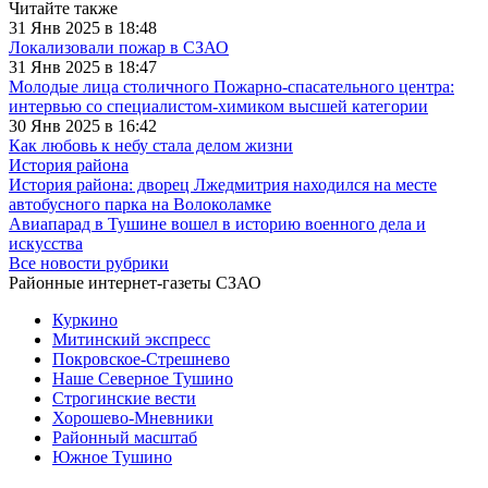
Читайте также
31 Янв 2025 в 18:48
Локализовали пожар в СЗАО
31 Янв 2025 в 18:47
Молодые лица столичного Пожарно-спасательного центра:
интервью со специалистом-химиком высшей категории
30 Янв 2025 в 16:42
Как любовь к небу стала делом жизни
История района
История района: дворец Лжедмитрия находился на месте
автобусного парка на Волоколамке
Авиапарад в Тушине вошел в историю военного дела и
искусства
Все новости рубрики
Районные интернет-газеты СЗАО
Куркино
Митинский экспресс
Покровское-Стрешнево
Наше Северное Тушино
Строгинские вести
Хорошево-Мневники
Районный масштаб
Южное Тушино