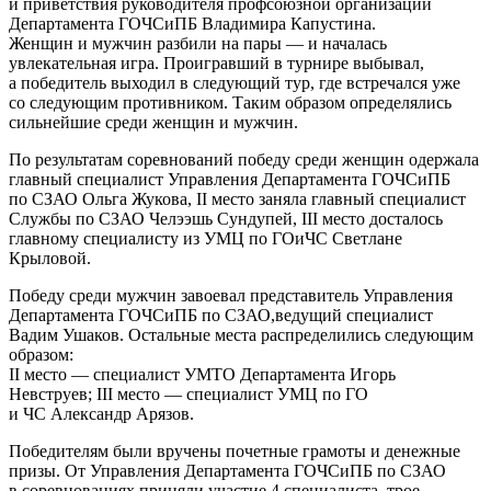
и приветствия руководителя профсоюзной организации
Департамента ГОЧСиПБ Владимира Капустина.
Женщин и мужчин разбили на пары — и началась
увлекательная игра. Проигравший в турнире выбывал,
а победитель выходил в следующий тур, где встречался уже
со следующим противником. Таким образом определялись
сильнейшие среди женщин и мужчин.
По результатам соревнований победу среди женщин одержала
главный специалист Управления Департамента ГОЧСиПБ
по СЗАО Ольга Жукова, II место заняла главный специалист
Службы по СЗАО Челээшь Сундупей, III место досталось
главному специалисту из УМЦ по ГОиЧС Светлане
Крыловой.
Победу среди мужчин завоевал представитель Управления
Департамента ГОЧСиПБ по СЗАО,ведущий специалист
Вадим Ушаков. Остальные места распределились следующим
образом:
II место — специалист УМТО Департамента Игорь
Невструев; III место — специалист УМЦ по ГО
и ЧС Александр Арязов.
Победителям были вручены почетные грамоты и денежные
призы. От Управления Департамента ГОЧСиПБ по СЗАО
в соревнованиях приняли участие 4 специалиста, трое