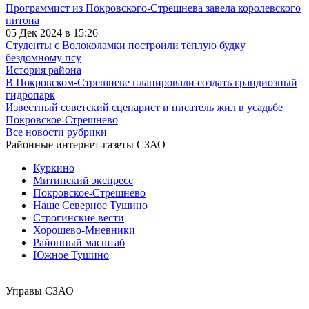
Программист из Покровского-Стрешнева завела королевского
питона
05 Дек 2024 в 15:26
Студенты с Волоколамки построили тёплую будку
бездомному псу
История района
В Покровском-Стрешневе планировали создать грандиозный
гидропарк
Известный советский сценарист и писатель жил в усадьбе
Покровское-Стрешнево
Все новости рубрики
Районные интернет-газеты СЗАО
Куркино
Митинский экспресс
Покровское-Стрешнево
Наше Северное Тушино
Строгинские вести
Хорошево-Мневники
Районный масштаб
Южное Тушино
Управы СЗАО