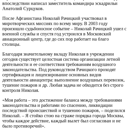
впоследствии написал заместитель командира эскадрильи
Анатолий Сурцуков.
После Афганистана Николай Рачицкий участвовал в
миротворческих миссиях по всему миру. В 2003 году
произошло судьбоносное событие – Николай Рачицкий ушел с
военной службы и спустя год устроился в Московский
авиационный центр, где до сих пор работает на благо
столицы.
Благодаря значительному вкладу Николая в учреждении
сегодня существует целостная система организации летной
деятельности и ее соответствия требованиям воздушного
законодательства. Под руководством Рачицкого проходят
сертификация и лицензирование основных видов
деятельности авиацентра: выполнение воздушных перевозок,
тушение пожаров и др. Любая задача не обходится без строго
контроля Николая.
«Моя работа – это достижение баланса между требованиями
законодательства и работами по спасению, ликвидации
последствий происшествий и тушению пожаров, – поделился
Николай. – Я стойко стою на страже порядка города Москвы,
чтобы каждое действие, каждый вылет был согласован и не
было противоречий».