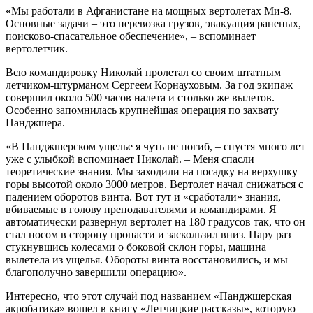
«Мы работали в Афганистане на мощных вертолетах Ми-8.
Основные задачи – это перевозка грузов, эвакуация раненых,
поисково-спасательное обеспечение», – вспоминает
вертолетчик.
Всю командировку Николай пролетал со своим штатным
летчиком-штурманом Сергеем Корнауховым. За год экипаж
совершил около 500 часов налета и столько же вылетов.
Особенно запомнилась крупнейшая операция по захвату
Панджшера.
«В Панджшерском ущелье я чуть не погиб, – спустя много лет
уже с улыбкой вспоминает Николай. – Меня спасли
теоретические знания. Мы заходили на посадку на верхушку
горы высотой около 3000 метров. Вертолет начал снижаться с
падением оборотов винта. Вот тут и «сработали» знания,
вбиваемые в голову преподавателями и командирами. Я
автоматически развернул вертолет на 180 градусов так, что он
стал носом в сторону пропасти и заскользил вниз. Пару раз
стукнувшись колесами о боковой склон горы, машина
вылетела из ущелья. Обороты винта восстановились, и мы
благополучно завершили операцию».
Интересно, что этот случай под названием «Панджшерская
акробатика» вошел в книгу «Летчицкие рассказы», которую