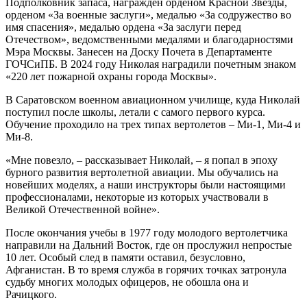
Подполковник запаса, награжден орденом Красной Звезды,
орденом «За военные заслуги», медалью «За содружество во
имя спасения», медалью ордена «За заслуги перед
Отечеством», ведомственными медалями и благодарностями
Мэра Москвы. Занесен на Доску Почета в Департаменте
ГОЧСиПБ. В 2024 году Николая наградили почетным знаком
«220 лет пожарной охраны города Москвы».
В Саратовском военном авиационном училище, куда Николай
поступил после школы, летали с самого первого курса.
Обучение проходило на трех типах вертолетов – Ми-1, Ми-4 и
Ми-8.
«Мне повезло, – рассказывает Николай, – я попал в эпоху
бурного развития вертолетной авиации. Мы обучались на
новейших моделях, а наши инструкторы были настоящими
профессионалами, некоторые из которых участвовали в
Великой Отечественной войне».
После окончания учебы в 1977 году молодого вертолетчика
направили на Дальний Восток, где он прослужил непростые
10 лет. Особый след в памяти оставил, безусловно,
Афганистан. В то время служба в горячих точках затронула
судьбу многих молодых офицеров, не обошла она и
Рачицкого.