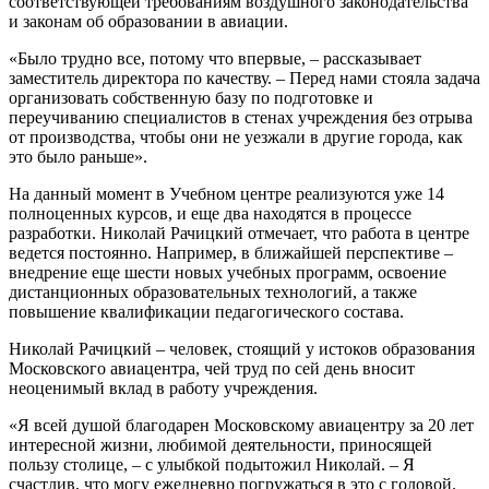
соответствующей требованиям воздушного законодательства
и законам об образовании в авиации.
«Было трудно все, потому что впервые, – рассказывает
заместитель директора по качеству. – Перед нами стояла задача
организовать собственную базу по подготовке и
переучиванию специалистов в стенах учреждения без отрыва
от производства, чтобы они не уезжали в другие города, как
это было раньше».
На данный момент в Учебном центре реализуются уже 14
полноценных курсов, и еще два находятся в процессе
разработки. Николай Рачицкий отмечает, что работа в центре
ведется постоянно. Например, в ближайшей перспективе –
внедрение еще шести новых учебных программ, освоение
дистанционных образовательных технологий, а также
повышение квалификации педагогического состава.
Николай Рачицкий – человек, стоящий у истоков образования
Московского авиацентра, чей труд по сей день вносит
неоценимый вклад в работу учреждения.
«Я всей душой благодарен Московскому авиацентру за 20 лет
интересной жизни, любимой деятельности, приносящей
пользу столице, – с улыбкой подытожил Николай. – Я
счастлив, что могу ежедневно погружаться в это с головой.