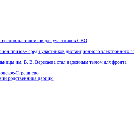
теранов-наставников для участников СВО
он призов» среди участников дистанционного электронного го
льницы им. В. В. Вересаева стал надежным тылом для фронта
кровское-Стрешнево
ений родственника царицы