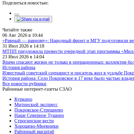
Поделиться новостью:
Читайте также
06 Авг 2026 в 10:44
«Равный — равному»: Народный фронт и МГУ подготовили ве
31 Июл 2026 в 14:18
МТПП предложила провести очередной этап программы «Милли
23 Июл 2026 в 14:04
Врачи спасают жизни не только в операционных: коллектив бо
История района
Известный советский сценарист и писатель жил в усадьбе По
История района: Село Покровское в 17 веке было частью влад
Все новости рубрики
Районные интернет-газеты СЗАО
Куркино
Митинский экспресс
Покровское-Стрешнево
Наше Северное Тушино
Строгинские вести
Хорошево-Мневники
Районный масштаб