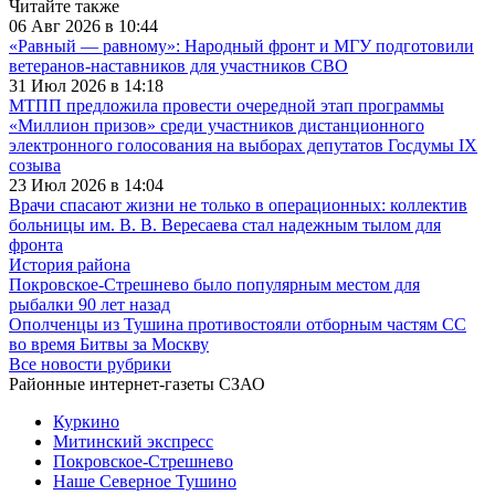
Читайте также
06 Авг 2026 в 10:44
«Равный — равному»: Народный фронт и МГУ подготовили
ветеранов-наставников для участников СВО
31 Июл 2026 в 14:18
МТПП предложила провести очередной этап программы
«Миллион призов» среди участников дистанционного
электронного голосования на выборах депутатов Госдумы IX
созыва
23 Июл 2026 в 14:04
Врачи спасают жизни не только в операционных: коллектив
больницы им. В. В. Вересаева стал надежным тылом для
фронта
История района
Покровское-Стрешнево было популярным местом для
рыбалки 90 лет назад
Ополченцы из Тушина противостояли отборным частям СС
во время Битвы за Москву
Все новости рубрики
Районные интернет-газеты СЗАО
Куркино
Митинский экспресс
Покровское-Стрешнево
Наше Северное Тушино