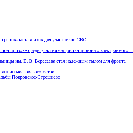
теранов-наставников для участников СВО
он призов» среди участников дистанционного электронного го
льницы им. В. В. Вересаева стал надежным тылом для фронта
танции московского метро
садьбы Покровское-Стрешнево