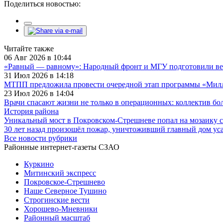
Поделиться новостью:
Читайте также
06 Авг 2026 в 10:44
«Равный — равному»: Народный фронт и МГУ подготовили ве
31 Июл 2026 в 14:18
МТПП предложила провести очередной этап программы «Милли
23 Июл 2026 в 14:04
Врачи спасают жизни не только в операционных: коллектив бо
История района
Уникальный мост в Покровском-Стрешневе попал на мозаику с
30 лет назад произошёл пожар, уничтоживший главный дом у
Все новости рубрики
Районные интернет-газеты СЗАО
Куркино
Митинский экспресс
Покровское-Стрешнево
Наше Северное Тушино
Строгинские вести
Хорошево-Мневники
Районный масштаб