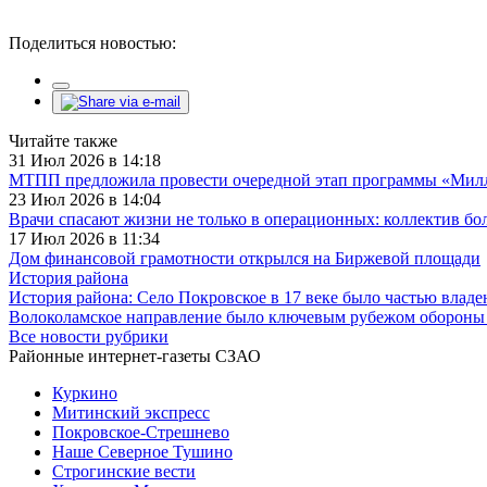
Поделиться новостью:
Читайте также
31 Июл 2026 в 14:18
МТПП предложила провести очередной этап программы «Милли
23 Июл 2026 в 14:04
Врачи спасают жизни не только в операционных: коллектив бо
17 Июл 2026 в 11:34
Дом финансовой грамотности открылся на Биржевой площади
История района
История района: Село Покровское в 17 веке было частью влад
Волоколамское направление было ключевым рубежом обороны 
Все новости рубрики
Районные интернет-газеты СЗАО
Куркино
Митинский экспресс
Покровское-Стрешнево
Наше Северное Тушино
Строгинские вести