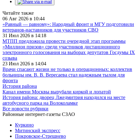
Читайте также
06 Авг 2026 в 10:44
«Равный — равному»: Народный фронт и МГУ подготовили
ветеранов-наставников для участников СВО
31 Июл 2026 в 14:18
МТПП предложила провести очередной этап программы
«Миллион призов» среди участников дистанционного
электронного голосования на выборах депутатов Госдумы IX
созыва
23 Июл 2026 в 14:04
Врачи спасают жизни не только в операционных: коллектив
больницы им. В. В. Вересаева стал надежным тылом для
фронта
История района
Канал имени Москвы вырубали киркой и лопатой
История района: дворец Лжедмитрия находился на месте
автобусного парка на Волоколамке
Все новости рубрики
Районные интернет-газеты СЗАО
Куркино
Митинский экспресс
Покровское-Стрешнево