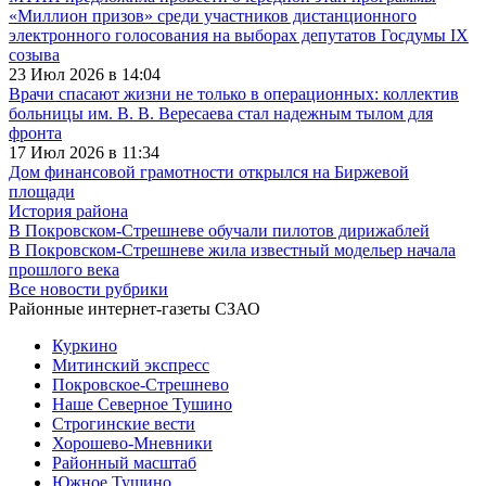
«Миллион призов» среди участников дистанционного
электронного голосования на выборах депутатов Госдумы IX
созыва
23 Июл 2026 в 14:04
Врачи спасают жизни не только в операционных: коллектив
больницы им. В. В. Вересаева стал надежным тылом для
фронта
17 Июл 2026 в 11:34
Дом финансовой грамотности открылся на Биржевой
площади
История района
В Покровском-Стрешневе обучали пилотов дирижаблей
В Покровском-Стрешневе жила известный модельер начала
прошлого века
Все новости рубрики
Районные интернет-газеты СЗАО
Куркино
Митинский экспресс
Покровское-Стрешнево
Наше Северное Тушино
Строгинские вести
Хорошево-Мневники
Районный масштаб
Южное Тушино