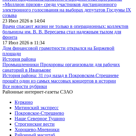
«Миллион призов» среди участников дистанционного
электронного голосования на выборах депутатов Госдумы IX
созыва
23 Июл 2026 в 14:04
Врачи спасают жизни не только в операционных: коллектив
больницы им. В. В. Вересаева стал надежным тылом для
фронта
17 Июл 2026 в 11:34
Дом финансовой грамотности открылся на Биржевой
площади
История района
Промышленники Прохоровы организовали для рабочих
санаторий в Иванькове
История района: 31 год назад в Покровском-Стрешневе
прошёл один из самых массовых концертов в истории
Все новости рубрики
Районные интернет-газеты СЗАО
Куркино
Митинский экспресс
Покровское-Стрешнево
Наше Северное Тушино
Строгинские вести
Хорошево-Мневники
Районный масштаб