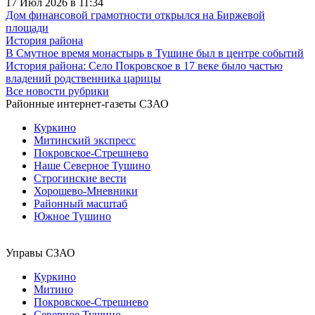
17 Июл 2026 в 11:34
Дом финансовой грамотности открылся на Биржевой
площади
История района
В Смутное время монастырь в Тушине был в центре событий
История района: Село Покровское в 17 веке было частью
владений родственника царицы
Все новости рубрики
Районные интернет-газеты СЗАО
Куркино
Митинский экспресс
Покровское-Стрешнево
Наше Северное Тушино
Строгинские вести
Хорошево-Мневники
Районный масштаб
Южное Тушино
Управы СЗАО
Куркино
Митино
Покровское-Стрешнево
Северное Тушино