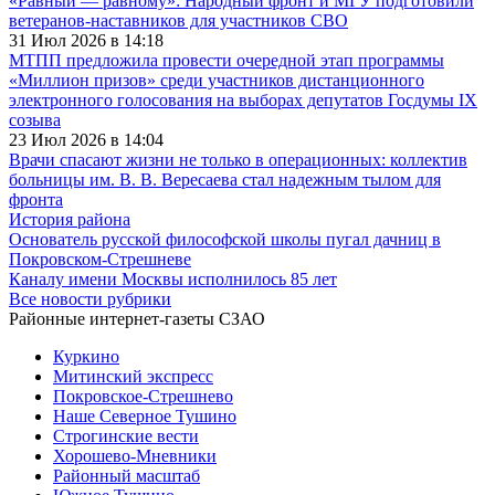
«Равный — равному»: Народный фронт и МГУ подготовили
ветеранов-наставников для участников СВО
31 Июл 2026 в 14:18
МТПП предложила провести очередной этап программы
«Миллион призов» среди участников дистанционного
электронного голосования на выборах депутатов Госдумы IX
созыва
23 Июл 2026 в 14:04
Врачи спасают жизни не только в операционных: коллектив
больницы им. В. В. Вересаева стал надежным тылом для
фронта
История района
Основатель русской философской школы пугал дачниц в
Покровском-Стрешневе
Каналу имени Москвы исполнилось 85 лет
Все новости рубрики
Районные интернет-газеты СЗАО
Куркино
Митинский экспресс
Покровское-Стрешнево
Наше Северное Тушино
Строгинские вести
Хорошево-Мневники
Районный масштаб