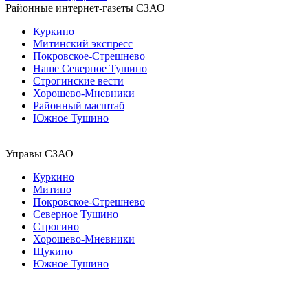
Районные интернет-газеты СЗАО
Куркино
Митинский экспресс
Покровское-Стрешнево
Наше Северное Тушино
Строгинские вести
Хорошево-Мневники
Районный масштаб
Южное Тушино
Управы СЗАО
Куркино
Митино
Покровское-Стрешнево
Северное Тушино
Строгино
Хорошево-Мневники
Щукино
Южное Тушино