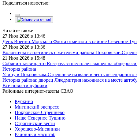
Поделиться новостью:
Читайте также
27 Июл 2026 в 13:46
День Военно-Морского Флота отметили в районе Северное Ту
27 Июл 2026 в 13:36
Волонтеры встретились с жителями района Покровское-Стреш
21 Июл 2026 в 15:48
Собянин заявил, что Russpass за шесть лет вышел на общеросс
История района
Улицу в Покровском-Стрешневе назвали в честь легендарного 
История района: дворец Лжедмитрия находился на месте автоб
Все новости рубрики
Районные интернет-газеты СЗАО
Куркино
Митинский экспресс
Покровское-Стрешнево
Наше Северное Тушино
Строгинские вести
Хорошево-Мневники
Районный масштаб