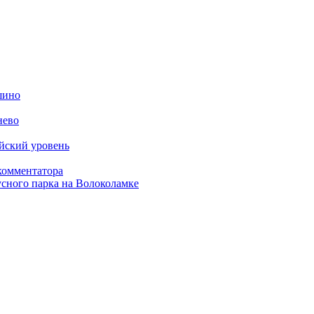
шино
нево
ийский уровень
комментатора
усного парка на Волоколамке