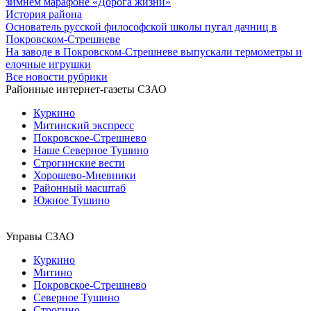
зимнем марафоне «Дорога жизни»
История района
Основатель русской философской школы пугал дачниц в
Покровском-Стрешневе
На заводе в Покровском-Стрешневе выпускали термометры и
елочные игрушки
Все новости рубрики
Районные интернет-газеты СЗАО
Куркино
Митинский экспресс
Покровское-Стрешнево
Наше Северное Тушино
Строгинские вести
Хорошево-Мневники
Районный масштаб
Южное Тушино
Управы СЗАО
Куркино
Митино
Покровское-Стрешнево
Северное Тушино
Строгино