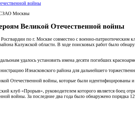
течественной войны
» СЗАО Москвы
героям Великой Отечественной войны
осгвардии по г. Москве совместно с военно-патриотическим к
айона Калужской области. В ходе поисковых работ было обнару
льонам удалось установить имена десяти погибших красноармей
нистрацию Изнасковского района для дальнейшего торжественн
ликой Отечественной войны, которые были идентифицированы 
ий клуб «Прорыв», руководителем которого является боец отря
ной войны. За последние два года было обнаружено порядка 12