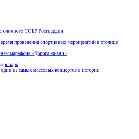
 столичного СОБР Росгвардии
о время проведения спортивных мероприятий в столице
имнем марафоне «Дорога жизни»
идропарк
 один из самых массовых концертов в истории