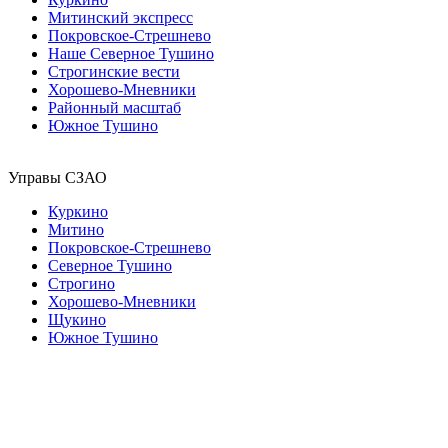
Митинский экспресс
Покровское-Стрешнево
Наше Северное Тушино
Строгинские вести
Хорошево-Мневники
Районный масштаб
Южное Тушино
Управы СЗАО
Куркино
Митино
Покровское-Стрешнево
Северное Тушино
Строгино
Хорошево-Мневники
Щукино
Южное Тушино