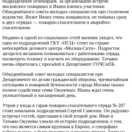
подразделение огнеборцев. За организацию встречи
московских пожарных и Ивана взялись участники
Объединённого совета молодых специалистов при столичном
ведомстве. Визит Ивану очень понравился, он побывал сразу
в двух отрядах — пожарно-спасательном и аварийно-
спасательном.
Недавно в одной из социальных сетей мальчик увидел, что
одно из подразделений ГКУ «ПСЦ» стоит на страже
небоскрёбов делового центра «Москва-Сити». Подросток
загорелся желанием познакомиться с работниками отряда,
посмотреть технику и изучить их оборудование. Татьяна
вновь обратилась с просьбой в Департамент ГОЧСиПБ.
Объединённый совет молодых специалистов при
Департаменте по делам гражданской обороны, чрезвычайным
ситуациям и пожарной безопасности города Москвы оказал
полное содействие семье Окуневых. Ивана ждал очень
увлекательный и насыщенный день.
Утром у входа в гараж пожарно-спасательного отряда № 207
стоял начальник подразделения Сергей Самохин. Он радушно
встречал гостей, приглашая в свой второй дом. Иван и
Татьяна Окуневы узнали об истории подразделения, о том,
что оно является самым крупным в Европе, о специфике
района выезда, о быте пожарных и многом другом. Затем на