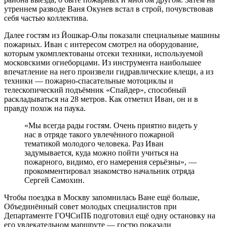
утреннем разводе Ваня Окунев встал в строй, почувствовав
себя частью коллектива.
Далее гостям из Йошкар-Олы показали специальные машины
пожарных. Иван с интересом смотрел на оборудование,
которым укомплектованы отсеки техники, используемой
московскими огнеборцами. Из инструмента наибольшее
впечатление на него произвели гидравлические клещи, а из
техники — пожарно-спасательные мотоциклы и
телескопический подъёмник «Спайдер», способный
раскладываться на 28 метров. Как отметил Иван, он и в
правду похож на паука.
«Мы всегда рады гостям. Очень приятно видеть у
нас в отряде такого увлечённого пожарной
тематикой молодого человека. Раз Иван
задумывается, куда можно пойти учиться на
пожарного, видимо, его намерения серьёзны», —
прокомментировал знакомство начальник отряда
Сергей Самохин.
Чтобы поездка в Москву запомнилась Ване ещё больше,
Объединённый совет молодых специалистов при
Департаменте ГОЧСиПБ подготовил ещё одну остановку на
его увлекательном маршруте — гостю показали