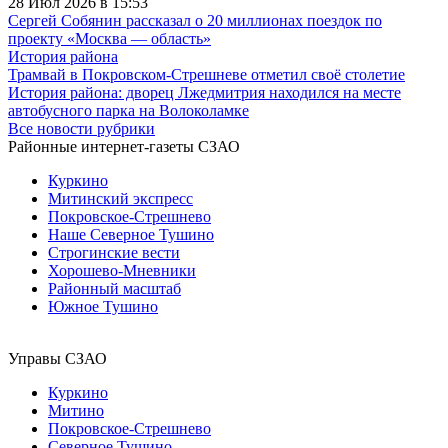
28 Июл 2026 в 15:53
Сергей Собянин рассказал о 20 миллионах поездок по
проекту «Москва — область»
История района
Трамвай в Покровском-Стрешневе отметил своё столетие
История района: дворец Лжедмитрия находился на месте
автобусного парка на Волоколамке
Все новости рубрики
Районные интернет-газеты СЗАО
Куркино
Митинский экспресс
Покровское-Стрешнево
Наше Северное Тушино
Строгинские вести
Хорошево-Мневники
Районный масштаб
Южное Тушино
Управы СЗАО
Куркино
Митино
Покровское-Стрешнево
Северное Тушино