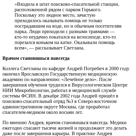
«Входила в штат поисково-спасательной станции,
расположенной рядом с парком Горького.
Поскольку это людное место, зачастую
приходилось оказывать помощь не только
пострадавшим на воде, но и обычным посетителям
парка. Люди приходили с разными травмами —
кто-то неудачно покатался на велосипеде, кто-то
порезался коньком на катке. Оказывали помощь
всем», — рассказывает Светлана.
Врачом становишься навсегда
Коллега Светланы по кафедре Андрей Потребич в 2000 году
окончил Ярославскую Государственную медицинскую
академию по направлению: «Лечебное дело». После
завершения обучения трудился в Вирусологическом Центре
НИИ Микробиологии, работал в медицинской службе
системы ФСИН. В декабре 2002 года Андрей пришёл в
поисково-спасательный отряд №3 в Северо-восточном
административном округе Москвы, где проработал
спасателем-медиком около восьми лет.
По мнению Андрея, врачом становишься навсегда. Медики
ежегодно спасают тысячи жизней и продолжают это делать
даже после завершения карьеры. В практике Андрея