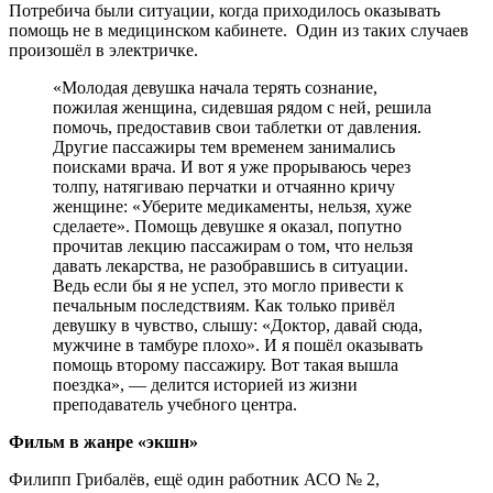
Потребича были ситуации, когда приходилось оказывать
помощь не в медицинском кабинете. Один из таких случаев
произошёл в электричке.
«Молодая девушка начала терять сознание,
пожилая женщина, сидевшая рядом с ней, решила
помочь, предоставив свои таблетки от давления.
Другие пассажиры тем временем занимались
поисками врача. И вот я уже прорываюсь через
толпу, натягиваю перчатки и отчаянно кричу
женщине: «Уберите медикаменты, нельзя, хуже
сделаете». Помощь девушке я оказал, попутно
прочитав лекцию пассажирам о том, что нельзя
давать лекарства, не разобравшись в ситуации.
Ведь если бы я не успел, это могло привести к
печальным последствиям. Как только привёл
девушку в чувство, слышу: «Доктор, давай сюда,
мужчине в тамбуре плохо». И я пошёл оказывать
помощь второму пассажиру. Вот такая вышла
поездка», — делится историей из жизни
преподаватель учебного центра.
Фильм в жанре «экшн»
Филипп Грибалёв, ещё один работник АСО № 2,