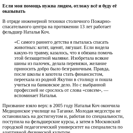
Если моя помощь нужна людям, отложу всё и буду её
оказывать
В отряде инженерной техники столичного Пожарно-
спасательного центра на протяжении 13 лет работает
фельдшер Наталья Коч.
«С самого раннего детства я пыталась спасать
животных: котят, щенят, лягушат. Если видела
какую-то травму, казалось, что я обязана помочь
этой беззащитной малявке. Изобретала всякие
шины из палочек, делала перевязки, желание
приносить добро было безграничным. Правда,
после школы я захотела стать финансистом,
переехала из родной Якутии в столицу и пошла
учиться на банковское дело. Но с выбранной
профессией не срослось от слова «совсем», —
вспоминает Наталья.
Призвание взяло верх: в 2005 году Наталья Коч окончила
Медицинское училище на Таганке. Молодая медсестра не
остановилась на достигнутом и, работая по специальности,
поступила на фельдшерские курсы, а затем в Московский
городской педагогический университет на специалиста по
адаптивной физической культуре.