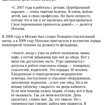
«С 2007 года я работала с детьми. Церебральный
паралич — очень тяжёлая болезнь. Я очень люблю
детей, как и свою профессию. Но было непросто,
потому что я так и не научилась абстрагироваться.
Свои переживания приносила домой», — делится
Наталья.
В 2008 году в Москве был создан Пожарно-спасательный
центр, а в 2009 году Наталью пригласили в коллектив отряда
инженерной техники на должность фельдшера.
«Знаете, когда с утра на работе наливаешь чашку
кофе, а потом забываешь про неё до обеда. Вот у
меня так достаточно часто. Утро начинается с
допуска к работе персонала отряда — пожарных,
спасателей, водителей. Это порядка 30 человек.
Ежедневные и периодические медицинские
осмотры, поступление и списание оборудования,
заполнение журналов…и вот уже обед. Но я не
вешаю табличку «закрыто» на дверь кабинета.
Если моя помощь нужна людям, отложу всё и буду
её оказывать. Так уж меня воспитали. День
пролетает, словно миг. Да, это тяжело. Но с
уверенностью говорю: работа мне нравится. Я