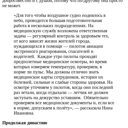
добросовестно и с душой, потому что по-другому она просто
не может.
«Для того чтобы воздушное судно поднялось в
небо, проводится большая подготовительная
работа в нескольких подразделениях. На
медицинскую службу возложена ответственная
задача — регулярный контроль за здоровьем тех,
от кого зависят жизни жителей города,
нуждающихся в помощи — пилотов авиации
экстренного реагирования, спасателей и
водителей. Каждое утро пилоты проходят
предполетные медицинские осмотры, во время
которых измеряем температуру, проверяем, в
норме ли пульс. Мы должны отлично знать
медицинские карты сотрудников, истории их
болезней, сильные и слабые стороны здоровья. На
осмотре уточняем у пилотов, когда они последний
раз летали, когда отдыхали — летчик не должен
заступать на дежурство уставшим. Обязательно
проверяем все медицинские документы и, если все
в норме, допускаем к полёту», — рассказала Нина
Ивановна.
Продолжая династию