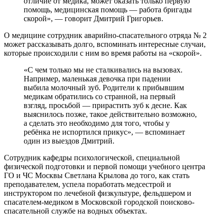
отличие от медика, может оказать только первую
помощь, медицинская помощь — работа бригады
скорой», — говорит Дмитрий Григорьев.
О медицине сотрудник аварийно-спасательного отряда № 2
может рассказывать долго, вспоминать интересные случаи,
которые происходили с ним во время работы на «скорой».
«С чем только мы не сталкивались на вызовах.
Например, маленькая девочка при падении
выбила молочный зуб. Родители к прибывшим
медикам обратились со странной, на первый
взгляд, просьбой — прирастить зуб к десне. Как
выяснилось позже, такое действительно возможно,
а сделать это необходимо для того, чтобы у
ребёнка не испортился прикус», — вспоминает
один из выездов Дмитрий.
Сотрудник кафедры психологической, специальной
физической подготовки и первой помощи учебного центра
ГО и ЧС Москвы Светлана Крылова до того, как стать
преподавателем, успела поработать медсестрой и
инструктором по лечебной физкультуре, фельдшером и
спасателем-медиком в Московской городской поисково-
спасательной службе на водных объектах.