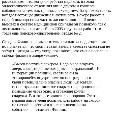
рассказывает, что, когда он работал медиком, из окна
эндоскопического отделения они с другом и коллегой
наблюдали за тем, как приезжали «скорые». Тогда им казалось:
вот где настоящее движение и активность. Вскоре работа в
скорой помощи стала частью жизни Филиппа. Именно на
вызовах в составе медицинской бригады он познакомился с
деятельностью спасателей и в 2003 году начал работать в
тогда еще поисково-спасательном отряде № 2.
Сегодня Филипп — заместитель начальника подразделения,
но признаётся, что свой первый выезд в качестве спасателя не
забудет никогда — ему тогда показалось, что смена попала на
съёмки фильма в жанре «экшн».
«Вызов поступил вечером. Надо было вскрыть
дверь в квартире, где находился пострадавший. По
информации полиции, квартира была
«нехорошей»: внутри помимо пострадавшего
были потенциально опасные люди. Спасатели,
используя альпинистское снаряжение, проникли в
помещение через окно, я страховал коллег
снаружи. В итоге все закончилось хорошо. Этот
первый вызов меня поразил, хотя работу на скорой
не назовёшь лёгкой или ненасыщенной на
события», — отмечает Филипп.