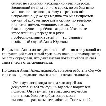
сейчас не вспомню, неожиданно начались роды.
Звонивший не знал точного срока, но он был явно
меньше положенного, к тому же ребёнок шёл
неправильно. Даже для медика это был непростой
случай. Я консультировала мужчину по телефону
и он смог помочь женщине, все закончилось
благополучно — ребёнок закричал. Уже после
этого женщину передали в руки
профессиональных врачей», — вспоминает
необычный случай Анна Юрьевна.
В практике Анны он не единственный — по итогу одной из
консультаций счастливый муж, оказывающий помощь жене,
был так обрадован, что даже назвал появившегося на свет
сына в честь отца специалиста.
По словам Анны Александровой, во время работы в Службе
спасения приходилось выезжать и в составе экипажа.
«Это случалось, когда не хватало людей для
дежурства. И вот ты ездишь вдвоем с водителем
полночи. Он за рулем, а я атлас листаю, чтобы
понять, как быстрее добраться до места
вызова», — рассказывает работник Системы 112.