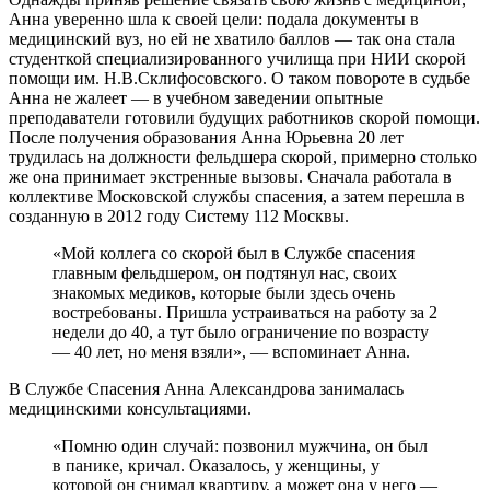
Анна уверенно шла к своей цели: подала документы в
медицинский вуз, но ей не хватило баллов — так она стала
студенткой специализированного училища при НИИ скорой
помощи им. Н.В.Склифосовского. О таком повороте в судьбе
Анна не жалеет — в учебном заведении опытные
преподаватели готовили будущих работников скорой помощи.
После получения образования Анна Юрьевна 20 лет
трудилась на должности фельдшера скорой, примерно столько
же она принимает экстренные вызовы. Сначала работала в
коллективе Московской службы спасения, а затем перешла в
созданную в 2012 году Систему 112 Москвы.
«Мой коллега со скорой был в Службе спасения
главным фельдшером, он подтянул нас, своих
знакомых медиков, которые были здесь очень
востребованы. Пришла устраиваться на работу за 2
недели до 40, а тут было ограничение по возрасту
— 40 лет, но меня взяли», — вспоминает Анна.
В Службе Спасения Анна Александрова занималась
медицинскими консультациями.
«Помню один случай: позвонил мужчина, он был
в панике, кричал. Оказалось, у женщины, у
которой он снимал квартиру, а может она у него —