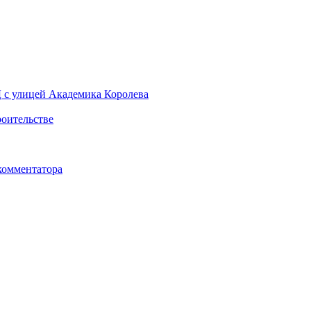
Д с улицей Академика Королева
роительстве
комментатора