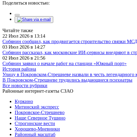
Поделиться новостью:
Читайте также
22 Июл 2026 в 13:14
Собянин сообщил, как продвигается строительство связки МС
03 Июл 2026 в 14:27
Собянин рассказал, как московские ИИ-сервисы внедряют в ст
02 Июл 2026 в 21:56
Собянин заявил о начале работ на станции «Южный порт»
История района
Улицу в Покровском-Стрешневе назвали в честь легендарного 
В Покровском-Стрешневе трудились выдающиеся психиатры
Все новости рубрики
Районные интернет-газеты СЗАО
Куркино
Митинский экспресс
Покровское-Стрешнево
Наше Северное Тушино
Строгинские вести
Хорошево-Мневники
Районный масштаб