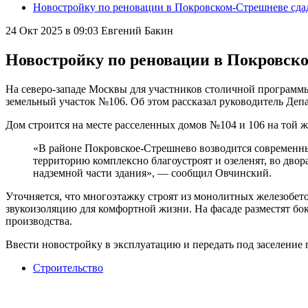
Новостройку по реновации в Покровском-Стрешневе сдад
24 Окт 2025 в 09:03
Евгений Бакин
Новостройку по реновации в Покровско
На северо-западе Москвы для участников столичной программ
земельный участок №106. Об этом рассказал руководитель Де
Дом строится на месте расселенных домов №104 и 106 на той ж
«В районе Покровское-Стрешнево возводится современны
территорию комплексно благоустроят и озеленят, во дво
надземной части здания», — сообщил Овчинский.
Уточняется, что многоэтажку строят из монолитных железобето
звукоизоляцию для комфортной жизни. На фасаде разместят бо
производства.
Ввести новостройку в эксплуатацию и передать под заселение 
Строительство