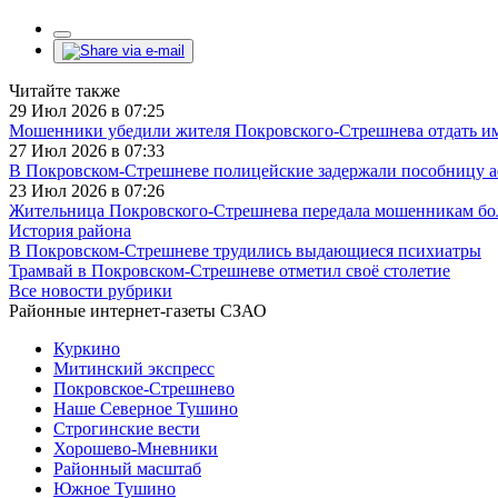
Читайте также
29 Июл 2026 в 07:25
Мошенники убедили жителя Покровского-Стрешнева отдать им
27 Июл 2026 в 07:33
В Покровском-Стрешневе полицейские задержали пособницу 
23 Июл 2026 в 07:26
Жительница Покровского-Стрешнева передала мошенникам бол
История района
В Покровском-Стрешневе трудились выдающиеся психиатры
Трамвай в Покровском-Стрешневе отметил своё столетие
Все новости рубрики
Районные интернет-газеты СЗАО
Куркино
Митинский экспресс
Покровское-Стрешнево
Наше Северное Тушино
Строгинские вести
Хорошево-Мневники
Районный масштаб
Южное Тушино