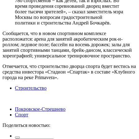
780 спортсменов − как детей, так и взрослых. Во
время проведения соревнований дворец вместит
более тысячи зрителей», – сказал заместитель мэра
Москвы по вопросам градостроительной
политики и строительства Андрей Бочкарёв.
Сообщается, что в новом спортивном комплексе
расположатся: арена для занятий акробатическим рок-н-
роллом; ледовое поле; бассейн на восемь дорожек; залы для
занятий спортивными танцами, брейк-дансом, классической
хореографией; универсальное тренировочное пространство.
Отмечается, что строительство дворца спорта будет вестись на
средства инвестора «Стадион «Спартак» в составе «Клубного
города на реке Primavera».
Строительство
Покровское-Стрешнево
Спорт
Поделиться новостью: