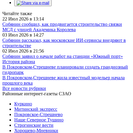
Читайте также
22 Июл 2026 в 13:14
Собянин сообщил, как продвигается строительство связки
МСД с улицей Академика Королева
03 Июл 2026 в 14:27
Собянин рассказал, как московские ИИ-сервисы внедряют в
строительстве
02 Июл 2026 в 21:56
Собянин заявил о начале работ на станции «Южный порт»
История района
В Покровском-Стрешневе планировали создать грандиозный
гидропарк
В Покровском-Стрешневе жила известный модельер начала
прошлого века
Все новости рубрики
Районные интернет-газеты СЗАО
Куркино
Митинский экспресс
Покровское-Стрешнево
Наше Северное Тушино
Строгинские вести
Хорошево-Мневники