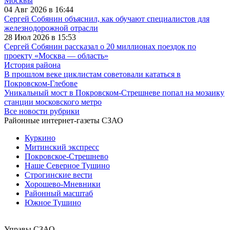
Москвы
04 Авг 2026 в 16:44
Сергей Собянин объяснил, как обучают специалистов для
железнодорожной отрасли
28 Июл 2026 в 15:53
Сергей Собянин рассказал о 20 миллионах поездок по
проекту «Москва — область»
История района
В прошлом веке циклистам советовали кататься в
Покровском-Глебове
Уникальный мост в Покровском-Стрешневе попал на мозаику
станции московского метро
Все новости рубрики
Районные интернет-газеты СЗАО
Куркино
Митинский экспресс
Покровское-Стрешнево
Наше Северное Тушино
Строгинские вести
Хорошево-Мневники
Районный масштаб
Южное Тушино
Управы СЗАО