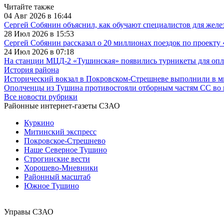
Читайте также
04 Авг 2026 в 16:44
Сергей Собянин объяснил, как обучают специалистов для жел
28 Июл 2026 в 15:53
Сергей Собянин рассказал о 20 миллионах поездок по проекту
24 Июл 2026 в 07:18
На станции МЦД-2 «Тушинская» появились турникеты для оп
История района
Исторический вокзал в Покровском-Стрешневе выполнили в 
Ополченцы из Тушина противостояли отборным частям СС во 
Все новости рубрики
Районные интернет-газеты СЗАО
Куркино
Митинский экспресс
Покровское-Стрешнево
Наше Северное Тушино
Строгинские вести
Хорошево-Мневники
Районный масштаб
Южное Тушино
Управы СЗАО