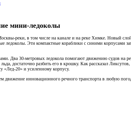
ы
ние мини-ледоколы
осквы-реки, в том числе на канале и на реке Химке. Новый слой
ые ледоколы. Эти компактные кораблики с синими корпусами зам
арами. Два 30-метровых ледокола помогают движению судов на р
 льда, достаточно разбить его в крошку. Как рассказал Ликсуто
у «Лед-20» и усиленному корпусу.
 движение инновационного речного транспорта в любую погоду»