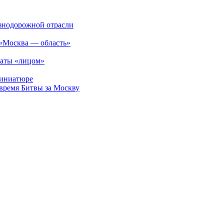
езнодорожной отрасли
 «Москва — область»
латы «лицом»
миниатюре
время Битвы за Москву