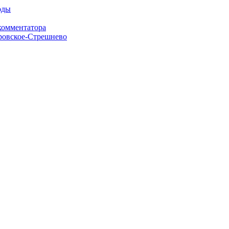
оды
комментатора
кровское-Стрешнево