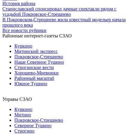
История района
Станиславский спонсировал дачные спектакли рядом с
усадьбой Покровское-Стрешнево
В Покровском-Стрешневе жила известный модельер начала
прошлого века
Все новости рубрики
Районные интернет-газеты СЗАО
Куркино
Митинский экспресс
Покровское-Стрешнево
Наше Северное Тушино
Строгинские вести
Хорошево-Мневники
Районный масштаб
Южное Тушино
Управы СЗАО
Куркино
Митино
Покровское-Стрешнево
Северное Тушино
Строгино