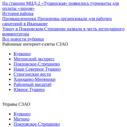
На станции МЦД-2 «Тушинская» появились турникеты для
оплаты «лицом»
История района
Промышленники Прохоровы организовали для рабочих
санаторий в Иванькове
Улицу в Покровском-Стрешневе назвали в честь легендарного
комментатора
Все новости рубрики
Районные интернет-газеты СЗАО
Куркино
Митинский экспресс
Покровское-Стрешнево
Наше Северное Тушино
Строгинские вести
Хорошево-Мневники
Районный масштаб
Южное Тушино
Управы СЗАО
Куркино
Митино
Покровское-Стрешнево