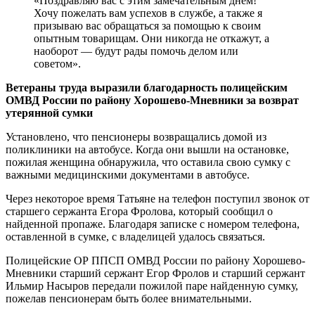
«Поздравляю вас с этим замечательным днем!
Хочу пожелать вам успехов в службе, а также я
призываю вас обращаться за помощью к своим
опытным товарищам. Они никогда не откажут, а
наоборот — будут рады помочь делом или
советом».
Ветераны труда выразили благодарность полицейским
ОМВД России по району Хорошево-Мневники за возврат
утерянной сумки
Установлено, что пенсионеры возвращались домой из
поликлиники на автобусе. Когда они вышли на остановке,
пожилая женщина обнаружила, что оставила свою сумку с
важными медицинскими документами в автобусе.
Через некоторое время Татьяне на телефон поступил звонок от
старшего сержанта Егора Фролова, который сообщил о
найденной пропаже. Благодаря записке с номером телефона,
оставленной в сумке, с владелицей удалось связаться.
Полицейские ОР ППСП ОМВД России по району Хорошево-
Мневники старший сержант Егор Фролов и старший сержант
Ильмир Насыров передали пожилой паре найденную сумку,
пожелав пенсионерам быть более внимательными.