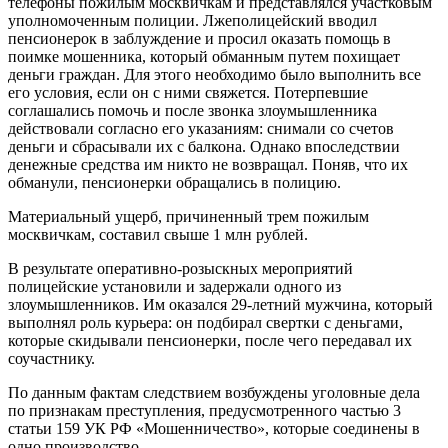
телефоны пожилым москвичкам и представлялся участковым
уполномоченным полиции. Лжеполицейский вводил
пенсионерок в заблуждение и просил оказать помощь в
поимке мошенника, который обманным путем похищает
деньги граждан. Для этого необходимо было выполнить все
его условия, если он с ними свяжется. Потерпевшие
соглашались помочь и после звонка злоумышленника
действовали согласно его указаниям: снимали со счетов
деньги и сбрасывали их с балкона. Однако впоследствии
денежные средства им никто не возвращал. Поняв, что их
обманули, пенсионерки обращались в полицию.
Материальный ущерб, причиненный трем пожилым
москвичкам, составил свыше 1 млн рублей.
В результате оперативно-розыскных мероприятий
полицейские установили и задержали одного из
злоумышленников. Им оказался 29-летний мужчина, который
выполнял роль курьера: он подбирал свертки с деньгами,
которые скидывали пенсионерки, после чего передавал их
соучастнику.
По данным фактам следствием возбуждены уголовные дела
по признакам преступления, предусмотренного частью 3
статьи 159 УК РФ «Мошенничество», которые соединены в
одно производство.