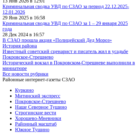
13 Янв 2026 в 12:01
Криминальная сводка УВД по СЗАО за период 22.12.2025-
12.01.2026
29 Янв 2025 в 16:58
Криминальная сводка УВД по СЗАО за 1 – 29 января 2025
года
28 Дек 2024 в 16:57
В СЗАО прошла акция «Полицейский Дед Мороз»
История района
Известный советский сценарист и писатель жил в усадьбе
Покровское-Стрешнево
Исторический вокзал в Покровском-Стрешневе выполнили в
миниатюре
Все новости рубрики
Районные интернет-газеты СЗАО
Куркино
Митинский экспресс
Покровское-Стрешнево
Наше Северное Тушино
Строгинские вести
Хорошево-Мневники
Районный масштаб
Южное Тушино