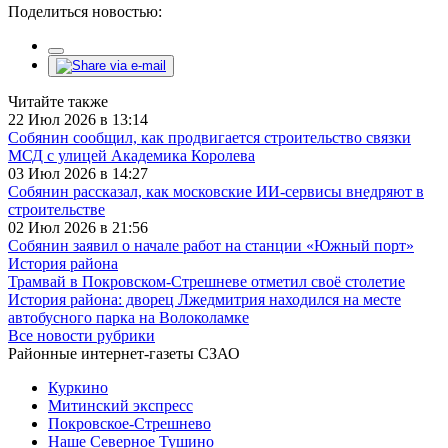
Поделиться новостью:
Читайте также
22 Июл 2026 в 13:14
Собянин сообщил, как продвигается строительство связки
МСД с улицей Академика Королева
03 Июл 2026 в 14:27
Собянин рассказал, как московские ИИ-сервисы внедряют в
строительстве
02 Июл 2026 в 21:56
Собянин заявил о начале работ на станции «Южный порт»
История района
Трамвай в Покровском-Стрешневе отметил своё столетие
История района: дворец Лжедмитрия находился на месте
автобусного парка на Волоколамке
Все новости рубрики
Районные интернет-газеты СЗАО
Куркино
Митинский экспресс
Покровское-Стрешнево
Наше Северное Тушино