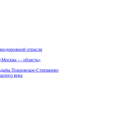
езнодорожной отрасли
 «Москва — область»
садьбы Покровское-Стрешнево
ошлого века