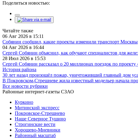
Поделиться новостью:
Читайте также
06 Авг 2026 в 15:11
Собянин сообщил, какие проекты изменили транспорт Москвы
04 Авг 2026 в 16:44
Сергей Собянин объяснил, как обучают специалистов для жел
28 Июл 2026 в 15:53
Сергей Собянин рассказал о 20 миллионах поездок по проекту
История района
30 лет назад произошёл пожар, уничтоживший главный дом у
В Покровском-Стрешневе жила известный модельер начала пр
Все новости рубрики
Районные интернет-газеты СЗАО
Куркино
Митинский экспресс
Покровское-Стрешнево
Наше Северное Тушино
Строгинские вести
Хорошево-Мневники
Районный масштаб