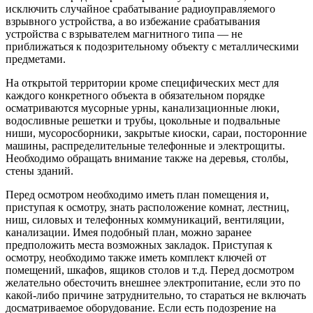
исключить случайное срабатывание радиоуправляемого
взрывного устройства, а во избежание срабатывания
устройства с взрывателем магнитного типа — не
приближаться к подозрительному объекту с металлическими
предметами.
На открытой территории кроме специфических мест для
каждого конкретного объекта в обязательном порядке
осматриваются мусорные урны, канализационные люки,
водосливные решетки и трубы, цокольные и подвальные
ниши, мусоросборники, закрытые киоски, сараи, посторонние
машины, распределительные телефонные и электрощиты.
Необходимо обращать внимание также на деревья, столбы,
стены зданий.
Перед осмотром необходимо иметь план помещения и,
приступая к осмотру, знать расположение комнат, лестниц,
ниш, силовых и телефонных коммуникаций, вентиляции,
канализации. Имея подобный план, можно заранее
предположить места возможных закладок. Приступая к
осмотру, необходимо также иметь комплект ключей от
помещений, шкафов, ящиков столов и т.д. Перед досмотром
желательно обесточить внешнее электропитание, если это по
какой-либо причине затруднительно, то стараться не включать
досматриваемое оборудование. Если есть подозрение на