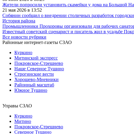
Жители попросили установить скамейки у дома на Большой Н
21 мая 2026 в 13:52
Собянин сообщил о внедрении столичных разработок городс
История района
Промышленники Прохоровы организовали для рабочих санато
Известный советский сценарист и писатель жил в усадьбе По
Все новости рубрики
Районные интернет-газеты СЗАО
Куркино
Митинский экспресс
Покровское-Стрешнево
Наше Северное Тушино
Строгинские вести
Хорошево-Мневники
Районный масштаб
Южное Тушино
Управы СЗАО
Куркино
Митино
Покровское-Стрешнево
Северное Тушино