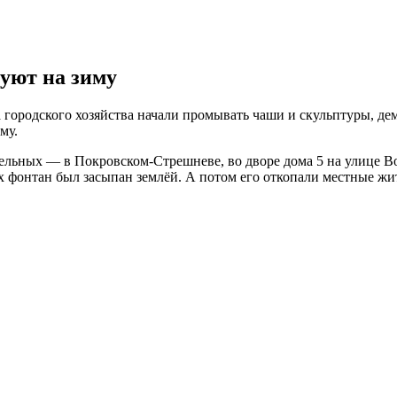
уют на зиму
 городского хозяйства начали промывать чаши и скульптуры, д
му.
льных — в Покровском-Стрешневе, во дворе дома 5 на улице Вод
-х фонтан был засыпан землёй. А потом его откопали местные ж