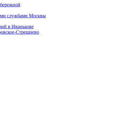
абережной
кими службами Москвы
рий в Иванькове
кровское-Стрешнево