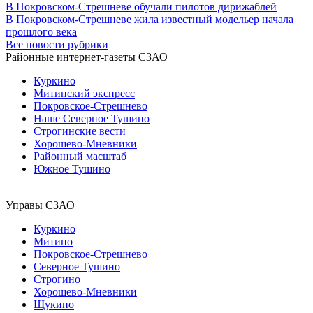
В Покровском-Стрешневе обучали пилотов дирижаблей
В Покровском-Стрешневе жила известный модельер начала
прошлого века
Все новости рубрики
Районные интернет-газеты СЗАО
Куркино
Митинский экспресс
Покровское-Стрешнево
Наше Северное Тушино
Строгинские вести
Хорошево-Мневники
Районный масштаб
Южное Тушино
Управы СЗАО
Куркино
Митино
Покровское-Стрешнево
Северное Тушино
Строгино
Хорошево-Мневники
Щукино