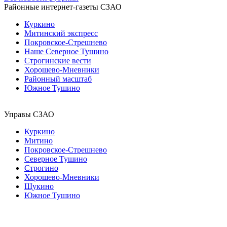
Районные интернет-газеты СЗАО
Куркино
Митинский экспресс
Покровское-Стрешнево
Наше Северное Тушино
Строгинские вести
Хорошево-Мневники
Районный масштаб
Южное Тушино
Управы СЗАО
Куркино
Митино
Покровское-Стрешнево
Северное Тушино
Строгино
Хорошево-Мневники
Щукино
Южное Тушино