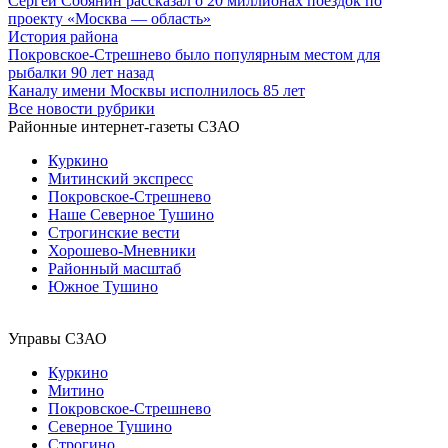
Сергей Собянин рассказал о 20 миллионах поездок по
проекту «Москва — область»
История района
Покровское-Стрешнево было популярным местом для
рыбалки 90 лет назад
Каналу имени Москвы исполнилось 85 лет
Все новости рубрики
Районные интернет-газеты СЗАО
Куркино
Митинский экспресс
Покровское-Стрешнево
Наше Северное Тушино
Строгинские вести
Хорошево-Мневники
Районный масштаб
Южное Тушино
Управы СЗАО
Куркино
Митино
Покровское-Стрешнево
Северное Тушино
Строгино