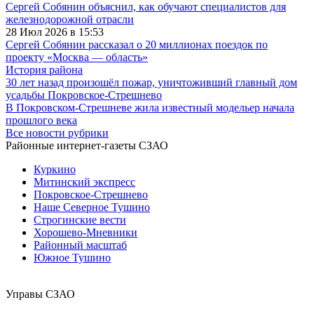
Сергей Собянин объяснил, как обучают специалистов для
железнодорожной отрасли
28 Июл 2026 в 15:53
Сергей Собянин рассказал о 20 миллионах поездок по
проекту «Москва — область»
История района
30 лет назад произошёл пожар, уничтоживший главный дом
усадьбы Покровское-Стрешнево
В Покровском-Стрешневе жила известный модельер начала
прошлого века
Все новости рубрики
Районные интернет-газеты СЗАО
Куркино
Митинский экспресс
Покровское-Стрешнево
Наше Северное Тушино
Строгинские вести
Хорошево-Мневники
Районный масштаб
Южное Тушино
Управы СЗАО