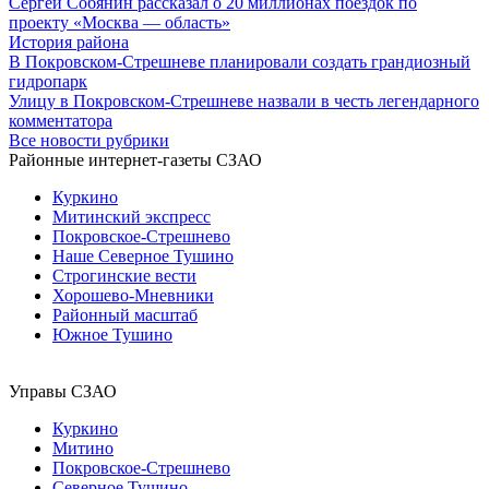
Сергей Собянин рассказал о 20 миллионах поездок по
проекту «Москва — область»
История района
В Покровском-Стрешневе планировали создать грандиозный
гидропарк
Улицу в Покровском-Стрешневе назвали в честь легендарного
комментатора
Все новости рубрики
Районные интернет-газеты СЗАО
Куркино
Митинский экспресс
Покровское-Стрешнево
Наше Северное Тушино
Строгинские вести
Хорошево-Мневники
Районный масштаб
Южное Тушино
Управы СЗАО
Куркино
Митино
Покровское-Стрешнево
Северное Тушино