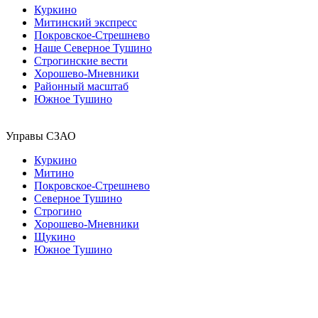
Куркино
Митинский экспресс
Покровское-Стрешнево
Наше Северное Тушино
Строгинские вести
Хорошево-Мневники
Районный масштаб
Южное Тушино
Управы СЗАО
Куркино
Митино
Покровское-Стрешнево
Северное Тушино
Строгино
Хорошево-Мневники
Щукино
Южное Тушино