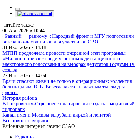
Читайте также
06 Авг 2026 в 10:44
«Равный — равному»: Народный фронт и МГУ подготовили
ветеранов-наставников для участников СВО
31 Июл 2026 в 14:18
МТПП предложила провести очередной этап программы
«Миллион призов» среди участников дистанционного
электронного голосования на выборах депутатов Госдумы IX
созыва
23 Июл 2026 в 14:04
Врачи спасают жизни не только в операционных: коллектив
больницы им. В. В. Вересаева стал надежным тылом для
фронта
История района
В Покровском-Стрешневе планировали создать грандиозный
гидропарк
Канал имени Москвы вырубали киркой и лопатой
Все новости рубрики
Районные интернет-газеты СЗАО
Куркино