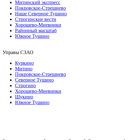
Митинский экспресс
Покровское-Стрешнево
Наше Северное Тушино
Строгинские вести
Хорошево-Мневники
Районный масштаб
Южное Тушино
Управы СЗАО
Куркино
Митино
Покровское-Стрешнево
Северное Тушино
Строгино
Хорошево-Мневники
Щукино
Южное Тушино