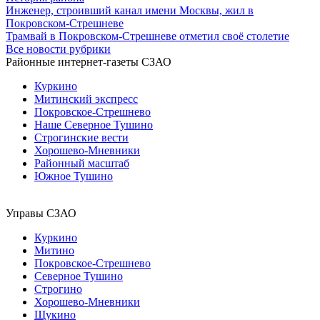
Инженер, строивший канал имени Москвы, жил в
Покровском-Стрешневе
Трамвай в Покровском-Стрешневе отметил своё столетие
Все новости рубрики
Районные интернет-газеты СЗАО
Куркино
Митинский экспресс
Покровское-Стрешнево
Наше Северное Тушино
Строгинские вести
Хорошево-Мневники
Районный масштаб
Южное Тушино
Управы СЗАО
Куркино
Митино
Покровское-Стрешнево
Северное Тушино
Строгино
Хорошево-Мневники
Щукино