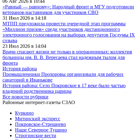
06 Авг 2026 в 10:44
«Равный — равному»: Народный фронт и МГУ подготовили
ветеранов-наставников для участников СВО
31 Июл 2026 в 14:18
МТПП предложила провести очередной этап программы
«Миллион призов» среди участников дистанционного
электронного голосования на выборах депутатов Госдумы IX
созыва
23 Июл 2026 в 14:04
Врачи спасают жизни не только в операционных: коллектив
больницы им. В. В. Вересаева стал надежным тылом для
фронта
История района
Промышленники Прохоровы организовали для рабочих
санаторий в Иванькове
История района: Село Покровское в 17 веке было частью
владений родственника царицы
Все новости рубрики
Районные интернет-газеты СЗАО
Куркино
Митинский экспресс
Покровское-Стрешнево
Наше Северное Тушино
Строгинские вести