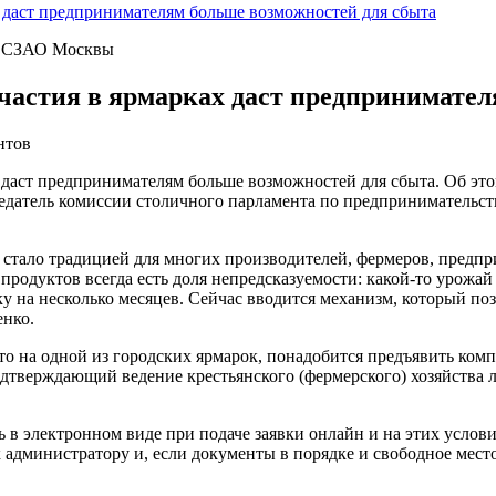
 даст предпринимателям больше возможностей для сбыта
» СЗАО Москвы
частия в ярмарках даст предпринимател
нтов
аст предпринимателям больше возможностей для сбыта. Об этом
седатель комиссии столичного парламента по предприниматель
 стало традицией для многих производителей, фермеров, предп
 продуктов всегда есть доля непредсказуемости: какой-то урожай
у на несколько месяцев. Сейчас вводится механизм, который по
енко.
то на одной из городских ярмарок, понадобится предъявить ком
дтверждающий ведение крестьянского (фермерского) хозяйства л
в электронном виде при подаче заявки онлайн и на этих условия
администратору и, если документы в порядке и свободное место 