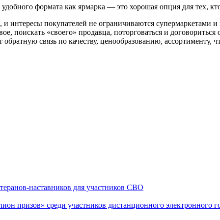
 удобного формата как ярмарка — это хорошая опция для тех, кт
, и интересы покупателей не ограничиваются супермаркетами и 
ое, поискать «своего» продавца, поторговаться и договориться о
 обратную связь по качеству, ценообразованию, ассортименту, 
теранов-наставников для участников СВО
он призов» среди участников дистанционного электронного го