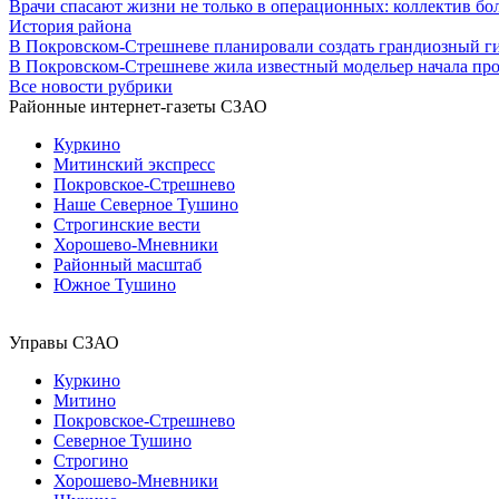
Врачи спасают жизни не только в операционных: коллектив бо
История района
В Покровском-Стрешневе планировали создать грандиозный г
В Покровском-Стрешневе жила известный модельер начала пр
Все новости рубрики
Районные интернет-газеты СЗАО
Куркино
Митинский экспресс
Покровское-Стрешнево
Наше Северное Тушино
Строгинские вести
Хорошево-Мневники
Районный масштаб
Южное Тушино
Управы СЗАО
Куркино
Митино
Покровское-Стрешнево
Северное Тушино
Строгино
Хорошево-Мневники