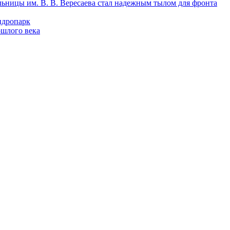
льницы им. В. В. Вересаева стал надежным тылом для фронта
идропарк
ошлого века