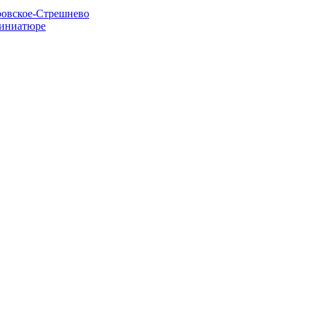
кровское-Стрешнево
миниатюре