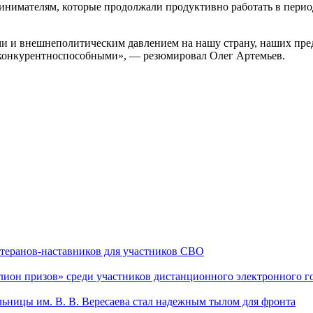
инимателям, которые продолжали продуктивно работать в перио
ми и внешнеполитическим давлением на нашу страну, наших пред
ь конкурентноспособными», — резюмировал Олег Артемьев.
теранов-наставников для участников СВО
он призов» среди участников дистанционного электронного го
льницы им. В. В. Вересаева стал надежным тылом для фронта