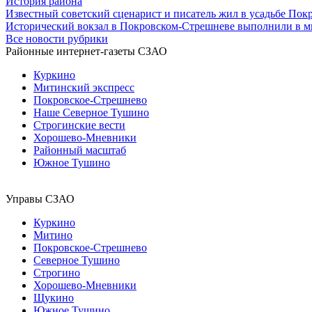
История района
Известный советский сценарист и писатель жил в усадьбе По
Исторический вокзал в Покровском-Стрешневе выполнили в 
Все новости рубрики
Районные интернет-газеты СЗАО
Куркино
Митинский экспресс
Покровское-Стрешнево
Наше Северное Тушино
Строгинские вести
Хорошево-Мневники
Районный масштаб
Южное Тушино
Управы СЗАО
Куркино
Митино
Покровское-Стрешнево
Северное Тушино
Строгино
Хорошево-Мневники
Щукино
Южное Тушино