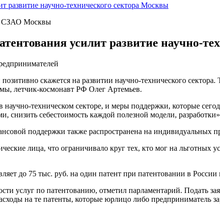
т развитие научно-технического сектора Москвы
о» СЗАО Москвы
атентования усилит развитие научно-те
предпринимателей
озитивно скажется на развитии научно-технического сектора. 
умы, летчик-космонавт РФ Олег Артемьев.
 в научно-техническом секторе, и меры поддержки, которые сего
и, снизить себестоимость каждой полезной модели, разработки»
нансовой поддержки также распространена на индивидуальных п
ческие лица, что ограничивало круг тех, кто мог на льготных у
ляет до 75 тыс. руб. на один патент при патентовании в России
ости услуг по патентованию, отметил парламентарий. Подать за
асходы на те патенты, которые юрлицо либо предприниматель за