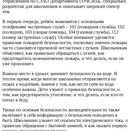
Управлением по СЗАО Департамента ГОЧСиПБ, специально
разработан для школьников и охватывает широкий спектр
тем.
В первую очередь, ребята знакомятся с основными
телефонами экстренных служб – 101 (пожарная служба), 102
(полиция), 103 (скорая помощь), 104 (газовая служба), 112
(номер экстренных служб). Особое внимание уделяется
правилам пожарной безопасности, поскольку именно пожары
часто становятся причиной несчастных случаев. Школьникам
объясняют, как правильно обращаться с огнем, как
предотвратить возникновение пожара, и что делать, если он
уже произошел.
Важное место в уроках занимает безопасность на воде. В
теплое время, когда многие школьники отправляются на
отдых к водоемам, знания о том, как вести себя на воде,
особенно важны. Дети узнают о правилах безопасности, о
том, как предотвратить утопление, и что делать, если кто-то
попал в беду.
Уроки по основам безопасности жизнедеятельности также
включают в себя информацию о безопасном поведении в
быту. Школьники узнают об опасности электрического тока, о
правилах обращения с бытовой химией, и как оказать первую
помощь при различных травмах.