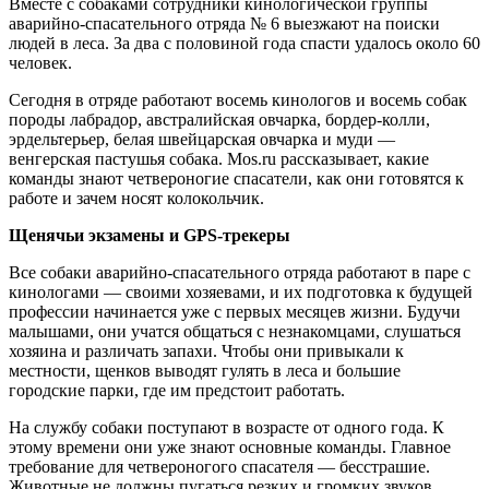
Вместе с собаками сотрудники кинологической группы
аварийно-спасательного отряда № 6 выезжают на поиски
людей в леса. За два с половиной года спасти удалось около 60
человек.
Сегодня в отряде работают восемь кинологов и восемь собак
породы лабрадор, австралийская овчарка, бордер-колли,
эрдельтерьер, белая швейцарская овчарка и муди —
венгерская пастушья собака. Mos.ru рассказывает, какие
команды знают четвероногие спасатели, как они готовятся к
работе и зачем носят колокольчик.
Щенячьи экзамены и GPS-трекеры
Все собаки аварийно-спасательного отряда работают в паре с
кинологами — своими хозяевами, и их подготовка к будущей
профессии начинается уже с первых месяцев жизни. Будучи
малышами, они учатся общаться с незнакомцами, слушаться
хозяина и различать запахи. Чтобы они привыкали к
местности, щенков выводят гулять в леса и большие
городские парки, где им предстоит работать.
На службу собаки поступают в возрасте от одного года. К
этому времени они уже знают основные команды. Главное
требование для четвероногого спасателя — бесстрашие.
Животные не должны пугаться резких и громких звуков,