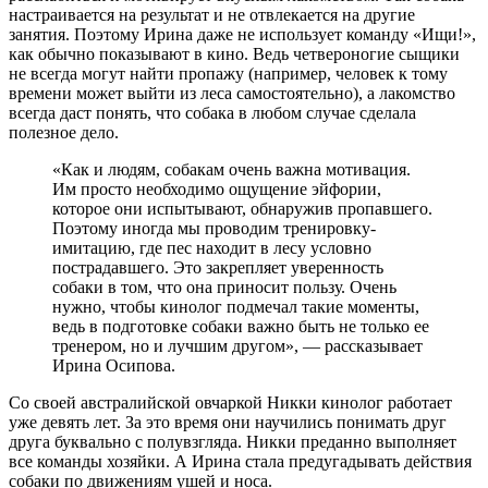
настраивается на результат и не отвлекается на другие
занятия. Поэтому Ирина даже не использует команду «Ищи!»,
как обычно показывают в кино. Ведь четвероногие сыщики
не всегда могут найти пропажу (например, человек к тому
времени может выйти из леса самостоятельно), а лакомство
всегда даст понять, что собака в любом случае сделала
полезное дело.
«Как и людям, собакам очень важна мотивация.
Им просто необходимо ощущение эйфории,
которое они испытывают, обнаружив пропавшего.
Поэтому иногда мы проводим тренировку-
имитацию, где пес находит в лесу условно
пострадавшего. Это закрепляет уверенность
собаки в том, что она приносит пользу. Очень
нужно, чтобы кинолог подмечал такие моменты,
ведь в подготовке собаки важно быть не только ее
тренером, но и лучшим другом», — рассказывает
Ирина Осипова.
Со своей австралийской овчаркой Никки кинолог работает
уже девять лет. За это время они научились понимать друг
друга буквально с полувзгляда. Никки преданно выполняет
все команды хозяйки. А Ирина стала предугадывать действия
собаки по движениям ушей и носа.