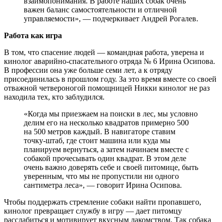
взаимопонимания. В работе наших собак очень
важен баланс самостоятельности и отличной
управляемости», — подчеркивает Андрей Рогалев.
Работа как игра
В том, что спасение людей — командная работа, уверена и
кинолог аварийно-спасательного отряда № 6 Ирина Осипова.
В профессии она уже больше семи лет, а к отряду
присоединилась в прошлом году. За это время вместе со своей
отважной четвероногой помощницей Никки кинолог не раз
находила тех, кто заблудился.
«Когда мы приезжаем на поиски в лес, мы условно
делим его на несколько квадратов примерно 500
на 500 метров каждый. В навигаторе ставим
точку-штаб, где стоит машина или куда мы
планируем вернуться, а затем начинаем вместе с
собакой прочесывать один квадрат. В этом деле
очень важно доверять себе и своей питомице, быть
уверенным, что мы не пропустили ни одного
сантиметра леса», — говорит Ирина Осипова.
Чтобы поддержать стремление собаки найти пропавшего,
кинолог превращает службу в игру — дает питомцу
расслабиться и мотивирует вкусным лакомством. Так собака