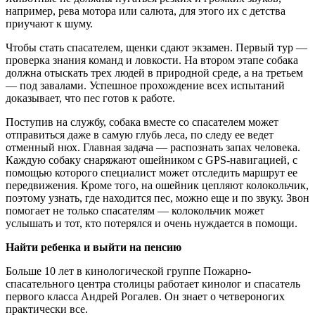
например, рева мотора или салюта, для этого их с детства
приучают к шуму.
Чтобы стать спасателем, щенки сдают экзамен. Первый тур —
проверка знания команд и ловкости. На втором этапе собака
должна отыскать трех людей в природной среде, а на третьем
— под завалами. Успешное прохождение всех испытаний
доказывает, что пес готов к работе.
Поступив на службу, собака вместе со спасателем может
отправиться даже в самую глубь леса, по следу ее ведет
отменный нюх. Главная задача — распознать запах человека.
Каждую собаку снаряжают ошейником с GPS-навигацией, с
помощью которого специалист может отследить маршрут ее
передвижения. Кроме того, на ошейник цепляют колокольчик,
поэтому узнать, где находится пес, можно еще и по звуку. Звон
помогает не только спасателям — колокольчик может
услышать и тот, кто потерялся и очень нуждается в помощи.
Найти ребенка и выйти на пенсию
Больше 10 лет в кинологической группе Пожарно-
спасательного центра столицы работает кинолог и спасатель
первого класса Андрей Рогалев. Он знает о четвероногих
практически все.