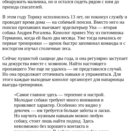
обнаружить мальчика, но и остался сидеть рядом с ним до
прихода спасателей.
В этом году Торику исполнилось 13 лет, он покинул службу и
проводит время дома — на собачьей пенсии. Вместо него на
поиски пропавших выезжает эрдельтерьер Уна — вторая
собака Андрея Рогалева. Кинолог привез Уну из питомника
Германии, когда ей было два месяца. Уже тогда начались ее
первые тренировки — щенок быстро запоминал команды и с
восторгом изучал столичные леса.
Сейчас пушистой сыщице два года, и она регулярно заступает
на дежурства вместе с хозяином. Найти настоящего
пропавшего Уне еще не удалось — не представился случай.
Но она продолжает оттачивать навыки и упражняться. Для
этого каждые выходные кинолог организует для напарницы
выезды-тренировки.
«Самое главное здесь — терпение и настрой.
Молодые собаки требуют много внимания и
проявляют характер. Особенно это видно у
девочек — им требуется больше заботы и ласки.
Но научить нужным навыкам можно любую
собаку, стоит лишь найти подход. Здесь
невозможно без хорошего контакта и