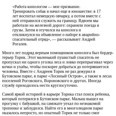
«Работа кинологом — мое призвание.
Тренировать собак я начал еще в юношестве: в 17
лет воспитал немецкую овчарку, а потом вместе с
ней отправился служить на границу. Вдвоем мы
работали на железной дороге: охраняли поезда и
грузы. Затем я отучился на кинолога и
откликнулся на объявление о наборе в аварийно-
спасательный отряд», — рассказывает Андрей
Рогалев.
Много лет подряд верным помощником кинолога был бордер-
терьер Торик. Этот маленький пушистый спасатель не
пропускал ни одного уголка леса и ловко перепрыгивал через
кочки и ухабы, чтобы поскорее добраться до потерявшегося
человека. Вместе с Андреем Торик не раз дежурил в
Бутовском парке, в парке «Лосиный Остров», а также в лесах
поселений Роговского, Вороновского и других. Иногда
службу приходилось нести круглосуточно.
Самой яркой историей в карьере Торика стал поиск ребенка,
который потерялся в Бутовском парке. Малыш вышел на
прогулку с бабушкой, на самокате уехал по незнакомой
тропинке и заблудился. Найти его в многолюдном парке
оказалось непросто, но опытный Торик не только смог